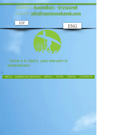
UA-117934586-1
Teléfono:
600098025
-
672310098
Correo:
i
nfo@caminoenkayak.com
ESP
ENG
¨Volver a lo básico, para descubrir lo
extraordinario¨
INICIO
CAMINO DE SANTIAGO
AFRICA
RUTAS
TARIFAS
CONTACTA