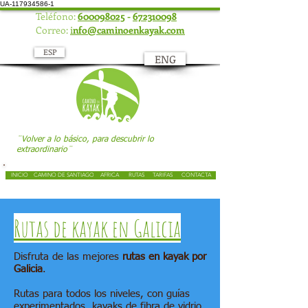
UA-117934586-1
Teléfono:
600098025
-
672310098
Correo:
i
nfo@caminoenkayak.com
ESP
ENG
¨Volver a lo básico, para descubrir lo
extraordinario¨
INICIO
CAMINO DE SANTIAGO
AFRICA
RUTAS
TARIFAS
CONTACTA
Rutas de kayak en Galicia
Disfruta de las mejores
rutas en kayak por
Galicia
.
Rutas para todos los niveles, con guías
experimentados, kayaks de fibra de vidrio,