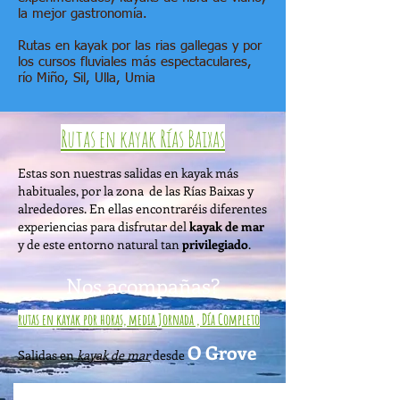
la mejor gastronomía.
Rutas en kayak por las rias gallegas y por
los cursos fluviales más espectaculares,
río Miño, Sil, Ulla, Umia
Rutas en kayak Rías Baixas
Estas son nuestras salidas en kayak más
habituales, por la zona de las Rías Baixas y
alrededores. En ellas encontraréis diferentes
experiencias para disfrutar del
kayak de mar
y de este entorno natural tan
privilegiado
.
Nos acompañas?
rutas en kayak por horas, media Jornada , Día Completo
O Grove
Salidas en
kayak de mar
desde