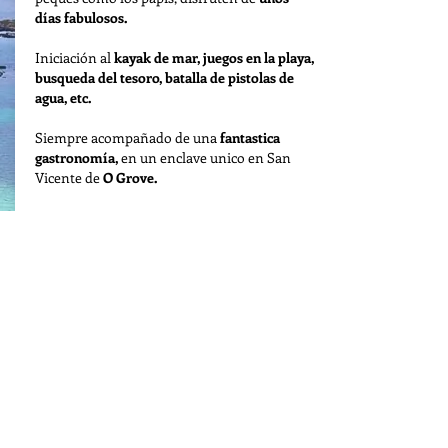
días fabulosos.
Iniciación al
kayak de mar, juegos en la playa,
busqueda del tesoro, batalla de pistolas de
agua, etc.
Siempre acompañado de una
fantastica
gastronomía,
en un enclave unico en San
Vicente de
O Grove.
Ver mas
Rutas en kayak: salidas Especiales
Conoce
los rincones más bonitos de Galicia en kayak.
Hemos preparado una serie de rutas con
salidas
puntuales
, en alguno de los mejores puntos de la