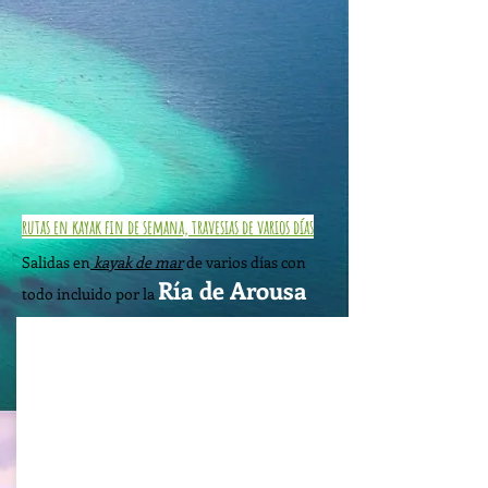
reponer fuerzas y saborear la
gastronomía
local,
hacer snorkel y una pequeña caminata
en alguno de los puntos de más interes.
Sin duda un día para recordar.
Ver mas
rutas en kayak fin de semana, travesias de varios días
Salidas en
kayak de mar
de varios días con
Ría de Arousa
todo incluido por la