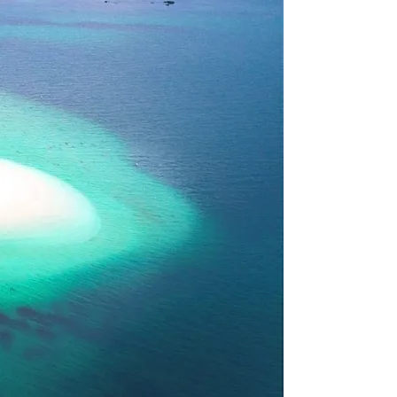
El Islote del Areoso en kayak
, es una de las
experiencias que tienes que hacer
una vez en la
vida.
Aguas turquesas, 360º de arena blanca, snorkel
y una buena comida nos esperan.
Con posiblidad de
conocer el Islote de
Pedregoso.
Apta para todos los publicos!!!
Ver mas