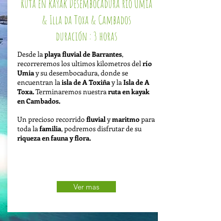
Ruta en kayak Desembocadura río Umia
& Illa da Toxa & Cambados
duración : 3 horas
Desde la
playa fluvial de Barrantes
,
recorreremos los ultimos kilometros del
río
Umia
y su desembocadura, donde se
encuentran la
isla de A Toxiña
y la
Isla de A
Toxa.
Terminaremos nuestra
ruta en kayak
en Cambados.
Un precioso recorrido
fluvial
y
maritmo
para
toda la
familia
, podremos disfrutar de su
riqueza en fauna y flora.
Ver mas