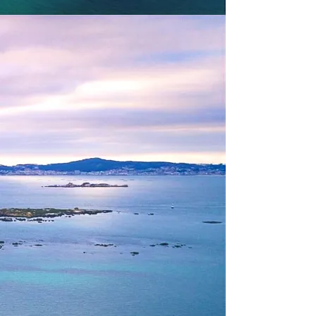
Ruta en kayak circular Illa de Arousa
Duración: 1 día
Día completo conociendo
la espectacular Illa
de Arousa,
E
l Parque natural de Carreirón,
la zona de
area da Secada
, el
faro de Arousa
, sus tres
islotes más conocidos,
islote de Areoso,
Pedregoso y Rua.
Tambien tendremos tiempo de conocer
alguno de sus mejores
chiringuitos
donde