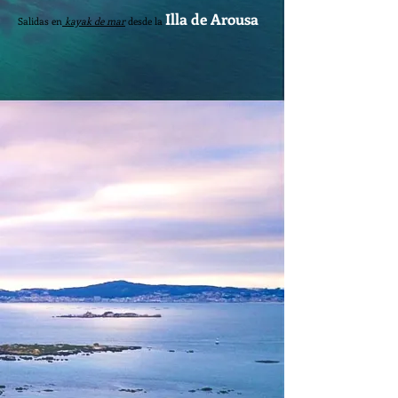
Illa de Arousa
Salidas en
kayak de mar
desde la
Ruta en kayak Islote de Areoso
(Isla de Arousa)
Duración: 1/2 Jornada
Tenemos salidas semanales a uno de los
puntos
más magicos y sorprendentes de la ría de
Arousa.