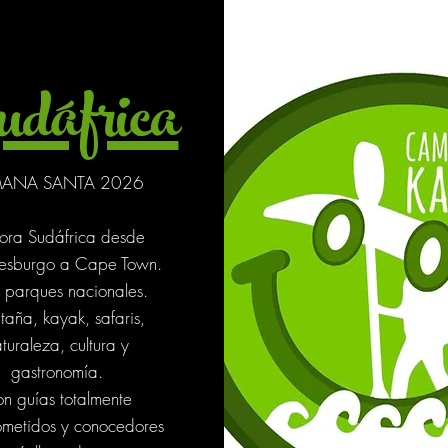
dáfrica
ANA SANTA 2026
ora Sudáfrica desde
esburgo a Cape Town.
e parques nacionales.
aña, kayak, safaris,
turaleza, cultura y
gastronomía.
n guías totalmente
metidos y conocedores