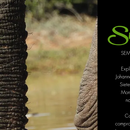
Su
SEM
Expl
Johann
Siet
Mont
na
Co
compro