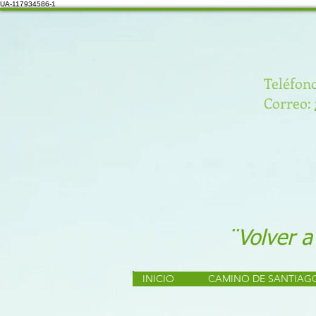
UA-117934586-1
Teléfono
Correo:
¨Volver a
INICIO
CAMINO DE SANTIAG