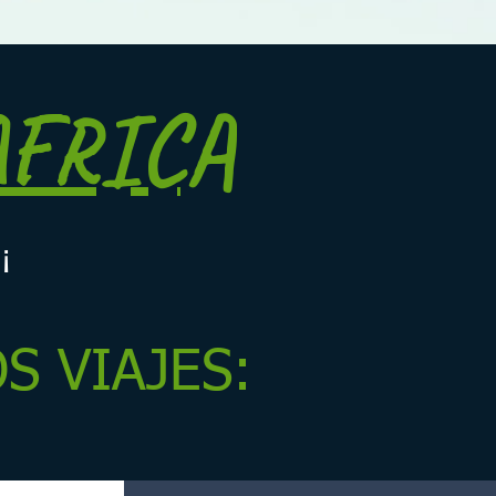
AFRICA
¡¡
S VIAJES: