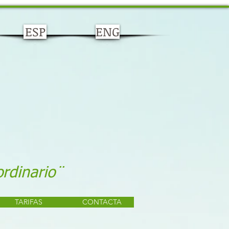
ESP
ENG
ordinario¨
TARIFAS
CONTACTA