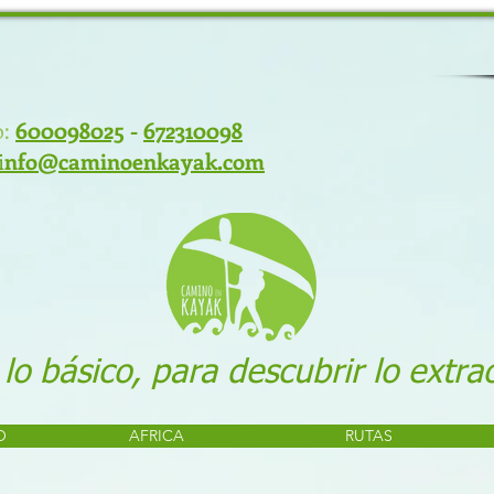
:
600098025
-
672310098
i
nfo@caminoenkayak.com
 lo básico, para descubrir lo extra
O
AFRICA
RUTAS