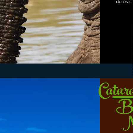
de este 
Catara
Bo
N