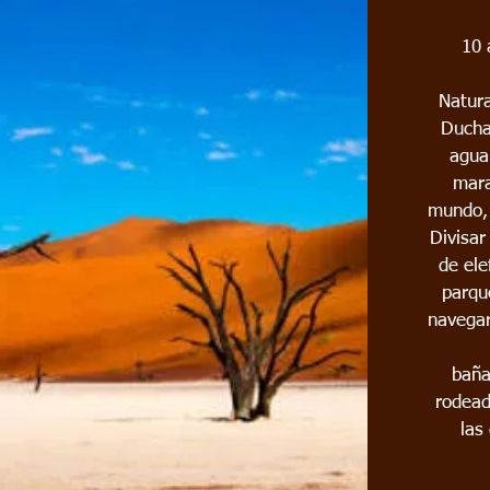
10 
Natura
Ducha
agua
mara
mundo, 
Divisa
de ele
parqu
navegar
baña
rodead
las