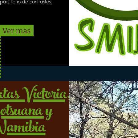
país lleno de contrastes.
Ver mas
tas Victoria,
tsuana y
amibia