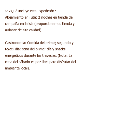
✅ ¿Qué incluye esta Expedición?
Alojamiento en ruta: 2 noches en tienda de
campaña en la isla (proporcionamos tienda y
aislante de alta calidad).
Gastronomía: Comida del primer, segundo y
tercer día; cena del primer día y snacks
energéticos durante las travesías. (Nota: La
cena del sábado es por libre para disfrutar del
ambiente local).
Equipo Técnico: Kayaks de travesía de alta
gama, palas, chalecos, botes estancos y todo
el material acuático necesario.
Seguridad y Guía: Acompañamiento de 3
guías profesionales por grupo para una