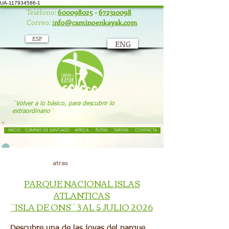
UA-117934586-1
Teléfono:
600098025
-
672310098
Correo:
i
nfo@caminoenkayak.com
ESP
ENG
¨Volver a lo básico, para descubrir lo
extraordinario¨
INICIO
CAMINO DE SANTIAGO
AFRICA
RUTAS
TARIFAS
CONTACTA
atras
PARQUE NACIONAL ISLAS
ATLANTICAS
¨ISLA DE ONS¨ 3 AL 5 JULIO 2026
Descubre una de las joyas del parque