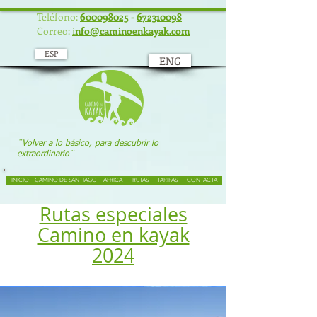
UA-117934586-1
Teléfono:
600098025
-
672310098
Correo:
i
nfo@caminoenkayak.com
ESP
ENG
¨Volver a lo básico, para descubrir lo
extraordinario¨
INICIO
CAMINO DE SANTIAGO
AFRICA
RUTAS
TARIFAS
CONTACTA
Rutas especiales
Camino en kayak
2024